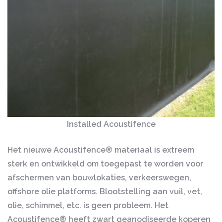
Installed Acoustifence
Het nieuwe Acoustifence® materiaal is extreem
sterk en ontwikkeld om toegepast te worden voor
afschermen van bouwlokaties, verkeerswegen,
offshore olie platforms. Blootstelling aan vuil, vet,
olie, schimmel, etc. is geen probleem. Het
Acoustifence® heeft zwart geanodiseerde koperen