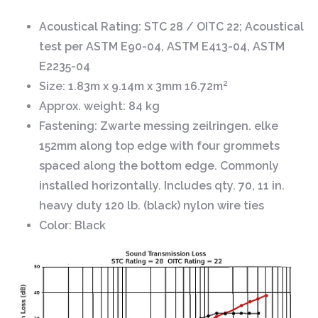
Acoustical Rating:
STC 28 / OITC 22; Acoustical
test per ASTM E90-04, ASTM E413-04, ASTM
E2235-04
Size:
1.83m x 9.14m x 3mm 16.72m²
Approx. weight:
84 kg
Fastening:
Zwarte messing zeilringen. elke
152mm along top edge with four grommets
spaced along the bottom edge. Commonly
installed horizontally. Includes qty. 70, 11 in.
heavy duty 120 lb. (black) nylon wire ties
Color:
Black